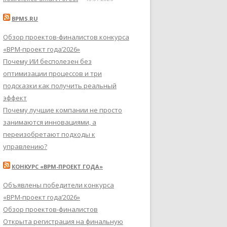
BPMS.RU
Обзор проектов-финалистов конкурса
«BPM-проект года’2026»
Почему ИИ бесполезен без
оптимизации процессов и три
подсказки как получить реальный
эффект
Почему лучшие компании не просто
занимаются инновациями, а
переизобретают подходы к
управлению?
КОНКУРС «BPM-ПРОЕКТ ГОДА»
Объявлены победители конкурса
«BPM-проект года’2026»
Обзор проектов-финалистов
Открыта регистрация на финальную