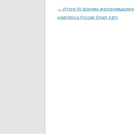
Навигация
←
Итоги VII форума агропромышлен
по
комплекса России Smart Agro
записям