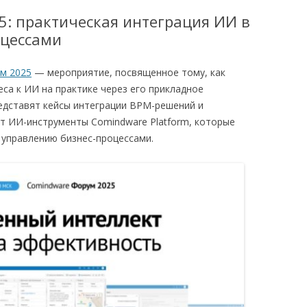
: практическая интеграция ИИ в
BPMS.RU
РЕКВИЗИТЫ
оцессами
BPMNBOX
ОБРАТНАЯ СВЯЗЬ
м 2025
— мероприятие, посвященное тому, как
са к ИИ на практике через его прикладное
едставят кейсы интеграции BPM-решений и
ут ИИ-инструменты Comindware Platform, которые
управлению бизнес-процессами.