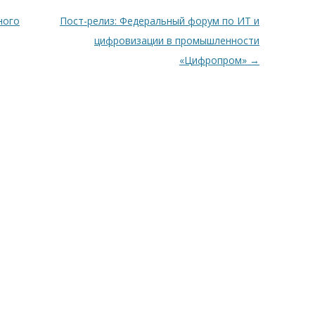
ного
Пост-релиз: Федеральный форум по ИТ и
цифровизации в промышленности
«Цифропром»
→