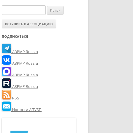
Н
а
й
т
ПОДПИСАТЬСЯ
и
:
ABPMP Russia
ABPMP Russia
ABPMP Russia
ABPMP Russia
RSS
Новости АПУБП