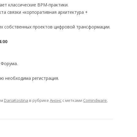
ает классические BPM-практики.
та связки «корпоративная архитектура +
их собственных проектов цифровой трансформации.
:00
 Форума.
ию необходима регистрация.
ом
DariaKostina
в рубрике
Анонс
с метками
Comindware
,