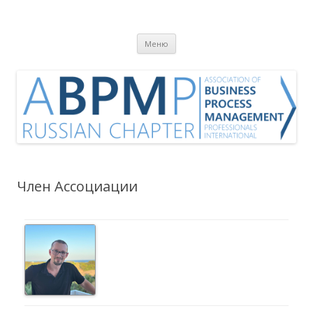
Ассоциация BPM-
ABPMP Russian Chapter
Перейти
профессионалов
Меню
к
содержимому
Член Ассоциации